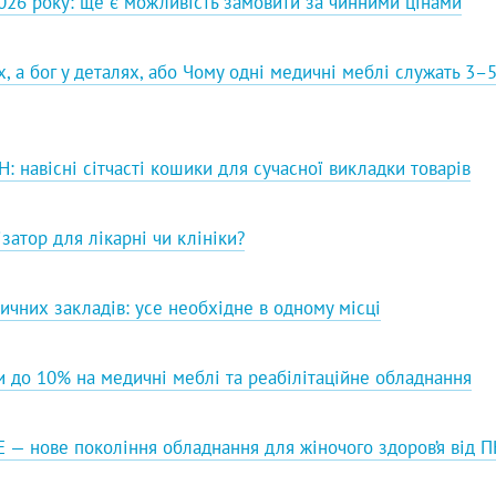
026 року: ще є можливість замовити за чинними цінами
, а бог у деталях, або Чому одні медичні меблі служать 3–
: навісні сітчасті кошики для сучасної викладки товарів
затор для лікарні чи клініки?
чних закладів: усе необхідне в одному місці
 до 10% на медичні меблі та реабілітаційне обладнання
-Е — нове покоління обладнання для жіночого здоров’я від 