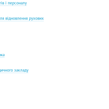
ів і персоналу
ля відновлення рухових
ика
дичного закладу