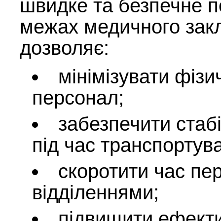
швидке та безпечне п
межах медичного закл
дозволяє:
мінімізувати фіз
персонал;
забезпечити стаб
під час транспортув
скоротити час пе
відділеннями;
підвищити ефектив