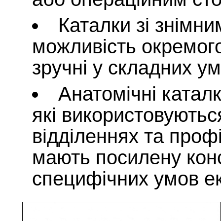
Каталки зі знімн
можливість окремог
зручні у складних у
Анатомічні катал
які використовуютьс
відділеннях та проф
мають посилену конс
специфічних умов ек