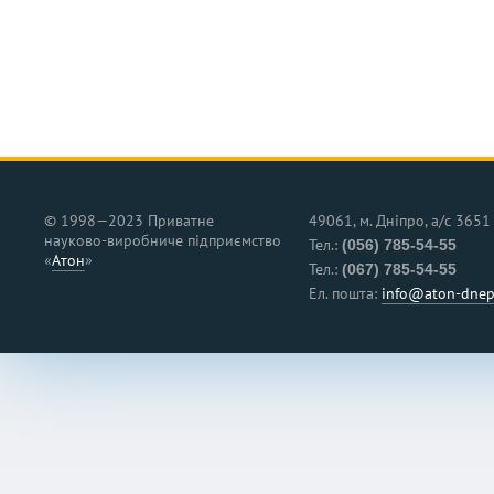
© 1998—2023 Приватне
49061, м. Дніпро, а/с 3651
науково‑виробниче підприємство
Тел.:
(056) 785-54-55
«
Атон
»
Тел.:
(067) 785-54-55
Ел. пошта:
info@aton-dnep