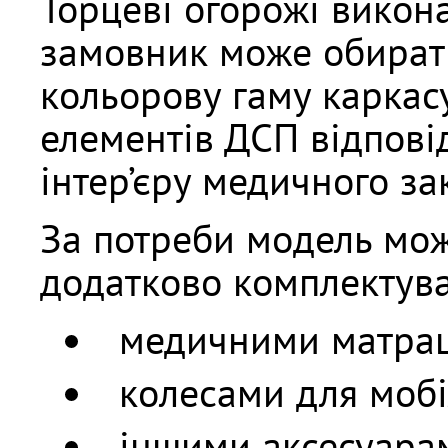
Торцеві огорожі викона
замовник може обират
кольорову гаму каркасу
елементів ДСП відпові
інтер’єру медичного за
За потреби модель мо
додатково комплектува
медичними матра
колесами для мобі
іншими аксесуара