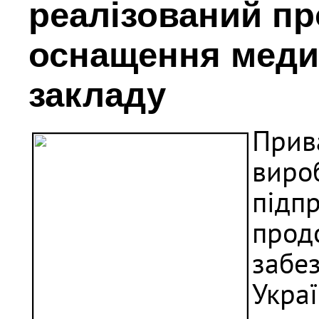
реалізований пр
оснащення меди
закладу
Прив
виро
підп
прод
забе
Укра