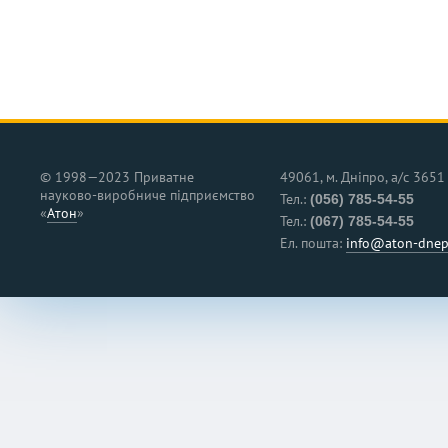
© 1998—2023 Приватне
49061, м. Дніпро, а/с 3651
науково‑виробниче підприємство
Тел.:
(056) 785-54-55
«
Атон
»
Тел.:
(067) 785-54-55
Ел. пошта:
info@aton-dnep