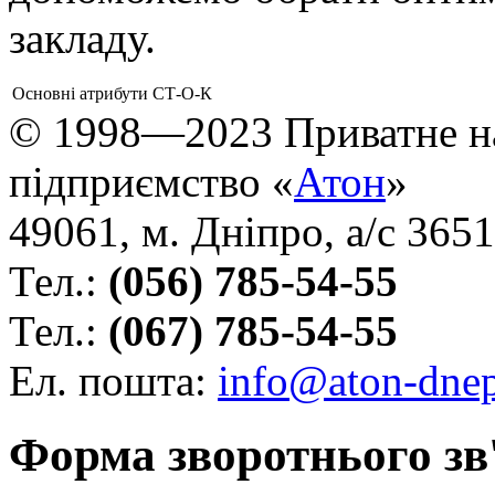
закладу.
Основні атрибути
СТ-О-К
© 1998—2023 Приватне н
підприємство «
Атон
»
49061, м. Дніпро, а/с 3651
Тел.:
(056) 785-54-55
Тел.:
(067) 785-54-55
Ел. пошта:
info@aton-dne
Форма зворотнього зв