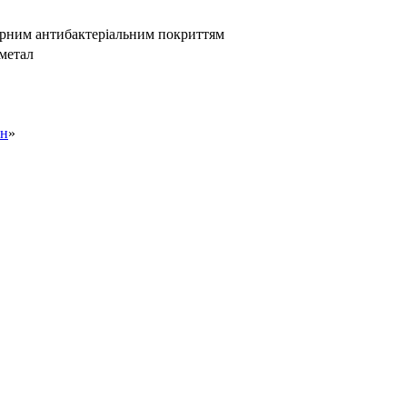
мерним антибактеріальним покриттям
метал
он
»