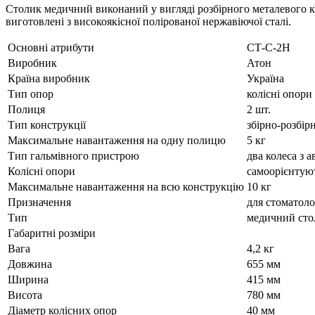
Столик медичний виконаний у вигляді розбірного металевого ка
виготовлені з високоякісної полірованої нержавіючої сталі.
Основні атрибути
СТ-С-2Н
Виробник
Атон
Країна виробник
Україна
Тип опор
колісні опори
Полиця
2 шт.
Тип конструкції
збірно-розбір
Максимальне навантаження на одну полицю
5 кг
Тип гальмівного пристрою
два колеса з
Колісні опори
самоорієнтуют
Максимальне навантаження на всю конструкцію
10 кг
Призначення
для стоматоло
Тип
медичний сто
Габаритні розміри
Вага
4,2 кг
Довжина
655 мм
Ширина
415 мм
Висота
780 мм
Діаметр колісних опор
40 мм