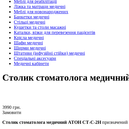
Меблі для реабілітації
Ліжка та матраци медичні
Меблі для новонароджених
Банкетки медичні
Стільці медичні
Кушетки та столи масажні
Каталки, візки для перевезення пацієнтів
Крісла медичні
Шафи медичні
Ширми медичні
Штативи (інфузійні стійки) медичні
Спеціальні аксесуари
Медичні кабінети
Столик стоматолога медичн
3990 грн.
Замовити
Столик стоматолога медичний АТОН СТ-С-2Н
призначений д