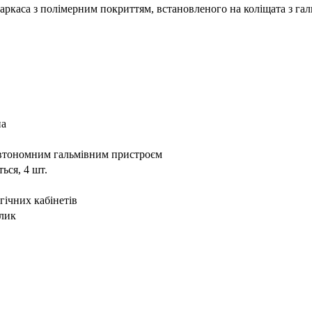
ркаса з полімерним покриттям, встановленого на коліщата з галь
на
 автономним гальмівним пристроєм
ься, 4 шт.
гічних кабінетів
лик