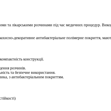
ми та лікарськими розчинами під час медичних процедур. Викор
 захисно-декоративне антибактеріальне полімерне покриття, мают
компактність конструкції.
щення розчинів.
ність та безпечне використання.
вника, з антибактеріальним покриттям.
тійкості)