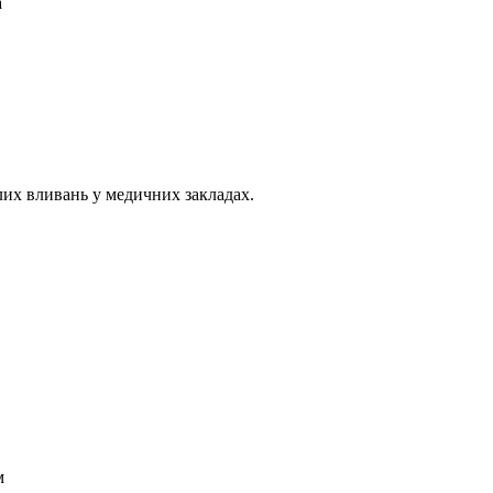
а
лих вливань у медичних закладах.
м