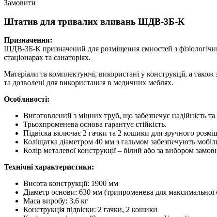
Замовити
Штатив для тривалих вливань ШДВ-3Б-К
Призначення:
ШДВ-3Б-К призначений для розміщення ємностей з фізіологічни
стаціонарах та санаторіях.
Матеріали та комплектуючі, використані у конструкції, а також
та дозволені для використання в медичних меблях.
Особливості:
Виготовлений з міцних труб, що забезпечує надійність та 
Трьохпроменева основа гарантує стійкість.
Підвіска включає 2 гачки та 2 кошики для зручного розмі
Коліщатка діаметром 40 мм з гальмом забезпечують мобіль
Колір металевої конструкції – білий або за вибором замо
Технічні характеристики:
Висота конструкції: 1900 мм
Діаметр основи: 630 мм (трипроменева для максимальної с
Маса виробу: 3,6 кг
Конструкція підвіски: 2 гачки, 2 кошики