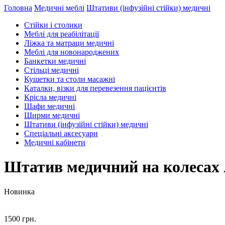
Головна
Медичні меблі
Штативи (інфузійні стійки) медичні
Стійки і столики
Меблі для реабілітації
Ліжка та матраци медичні
Меблі для новонароджених
Банкетки медичні
Стільці медичні
Кушетки та столи масажні
Каталки, візки для перевезення пацієнтів
Крісла медичні
Шафи медичні
Ширми медичні
Штативи (інфузійні стійки) медичні
Спеціальні аксесуари
Медичні кабінети
Штатив медичний на колеса
Новинка
1500 грн.