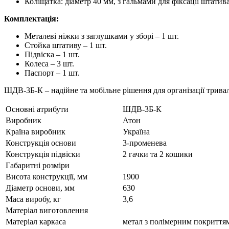
Коліщатка: діаметр 40 мм, з гальмами для фіксації штатив
Комплектація:
Металеві ніжки з заглушками у зборі – 1 шт.
Стойка штативу – 1 шт.
Підвіска – 1 шт.
Колеса – 3 шт.
Паспорт – 1 шт.
ШДВ-3Б-К – надійне та мобільне рішення для організації трива
Основні атрибути
ШДВ-3Б-К
Виробник
Атон
Країна виробник
Україна
Конструкція основи
3-променева
Конструкція підвіски
2 гачки та 2 кошики
Габаритні розміри
Висота конструкції, мм
1900
Діаметр основи, мм
630
Маса виробу, кг
3,6
Матеріал виготовлення
Матеріал каркаса
метал з полімерним покриття